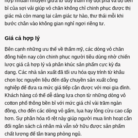
hợp nhuần nhuyễn giữa tư duy thẩm mỹ đột phá và độ bền
bỉ của sợi vải giúp vỏ chăn không chỉ chinh phục được thị
giác mà còn mang lại cảm giác tự hào, thư thái mỗi khi
bước chân vào không gian nghỉ ngơi riêng tư.
Giá cả hợp lý
Bên cạnh những ưu thế về thẩm mỹ, các dòng vỏ chăn
đông hiện nay còn chinh phục người tiêu dùng nhờ chiến
lược giá cả hợp lý và phân khúc sản phẩm cực kỳ đa
dạng. Các nhà sản xuất đã tối ưu hóa quy trình từ khâu
chọn lọc nguyên liệu đến dây chuyền sản xuất công
nghiệp để đưa ra mức giá tiếp cận được với mọi gia đình.
Khách hàng có thể dễ dàng lựa chọn từ những dòng vỏ
cotton phổ thông bền bỉ với mức giá chỉ vài trăm ngàn
đồng, cho đến các dòng vỏ gấm, lụa hay lông cừu cao cấp
hơn. Sự phân hóa rõ rệt này giúp người mua linh hoạt cân
đối ngân sách cá nhân mà vẫn sở hữu được sản phẩm
chất lượng để tân trang phòng ngủ.