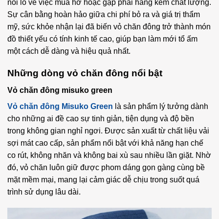
nỗi lo về việc mua hớ hoặc gặp phải hàng kém chất lượng.
Sự cân bằng hoàn hảo giữa chi phí bỏ ra và giá trị thẩm
mỹ, sức khỏe nhận lại đã biến vỏ chăn đông trở thành món
đồ thiết yếu có tính kinh tế cao, giúp bạn làm mới tổ ấm
một cách dễ dàng và hiệu quả nhất.
Những dòng vỏ chăn đông nổi bật
Vỏ chăn đông misuko green
Vỏ chăn đông Misuko Green
là sản phẩm lý tưởng dành
cho những ai đề cao sự tinh giản, tiện dụng và độ bền
trong không gian nghỉ ngơi. Được sản xuất từ chất liệu vải
sợi mát cao cấp, sản phẩm nổi bật với khả năng hạn chế
co rút, không nhăn và không bai xù sau nhiều lần giặt. Nhờ
đó, vỏ chăn luôn giữ được phom dáng gọn gàng cùng bề
mặt mềm mại, mang lại cảm giác dễ chịu trong suốt quá
trình sử dụng lâu dài.