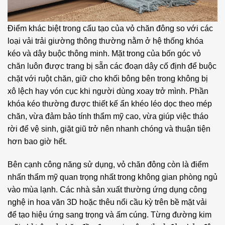
Điểm khác biệt trong cấu tạo của vỏ chăn đông so với các
loại vải trải giường thông thường nằm ở hệ thống khóa
kéo và dây buộc thông minh. Mặt trong của bốn góc vỏ
chăn luôn được trang bị sẵn các đoạn dây cố định để buộc
chặt với ruột chăn, giữ cho khối bông bên trong không bị
xô lệch hay vón cục khi người dùng xoay trở mình. Phần
khóa kéo thường được thiết kế ẩn khéo léo dọc theo mép
chăn, vừa đảm bảo tính thẩm mỹ cao, vừa giúp việc tháo
rời để vệ sinh, giặt giũ trở nên nhanh chóng và thuận tiện
hơn bao giờ hết.
Bên cạnh công năng sử dụng, vỏ chăn đông còn là điểm
nhấn thẩm mỹ quan trọng nhất trong không gian phòng ngủ
vào mùa lạnh. Các nhà sản xuất thường ứng dụng công
nghệ in hoa văn 3D hoặc thêu nổi cầu kỳ trên bề mặt vải
để tạo hiệu ứng sang trọng và ấm cúng. Từng đường kim