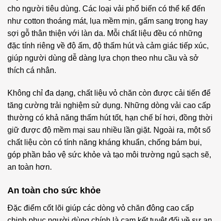
cho người tiêu dùng. Các loại vải phổ biến có thể kể đến
như cotton thoáng mát, lụa mềm mịn, gấm sang trọng hay
sợi gỗ thân thiện với làn da. Mỗi chất liệu đều có những
đặc tính riêng về độ ấm, độ thấm hút và cảm giác tiếp xúc,
giúp người dùng dễ dàng lựa chọn theo nhu cầu và sở
thích cá nhân.
Không chỉ đa dạng, chất liệu vỏ chăn còn được cải tiến để
tăng cường trải nghiệm sử dụng. Những dòng vải cao cấp
thường có khả năng thấm hút tốt, hạn chế bí hơi, đồng thời
giữ được độ mềm mại sau nhiều lần giặt. Ngoài ra, một số
chất liệu còn có tính năng kháng khuẩn, chống bám bụi,
góp phần bảo vệ sức khỏe và tạo môi trường ngủ sạch sẽ,
an toàn hơn.
An toàn cho sức khỏe
Đặc điểm cốt lõi giúp các dòng vỏ chăn đông cao cấp
chinh phục người dùng chính là cam kết tuyệt đối về sự an