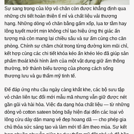
Sự sang trọng của lớp vỏ chăn còn được khẳng định qua
những chi tiết hoàn thiện tỉ mỉ và chất liệu vải thượng
hạng. Những dòng vỏ chăn bằng gấm xốp, lụa tơ tằm hay
lông tuyết mướt mịn không chỉ tạo hiệu ứng thị giác ấn
tượng mà còn mang lại chiều sâu và sự ấm cúng cho căn
phòng. Chính sự chăm chút trong từng đường kim mũi chỉ,
kết hợp cùng các chi tiết khóa kéo ẩn khéo léo đã giúp sản
phẩm thoát khỏi hình ảnh của một vật dụng giữ ấm thông
thường, trở thành biểu tượng của phong cách sống
thượng lưu và gu thẩm mỹ tinh tế.
Để đáp ứng nhu cầu ngày càng khắt khe, các bộ sưu tập
vỏ chăn liên tục đổi mới mẫu mã nhưng vẫn giữ được nét
gần gũi và hài hòa. Việc đa dạng hóa chất liệu — từ những
dòng vỏ cotton sateen bóng bẩy hiện đại đến các loại vỏ
lông cừu dày dặn mang vẻ đẹp hoang dã — cho phép gia
chủ thỏa sức sáng tạo và làm mới tổ ấm theo mùa. Sự kết