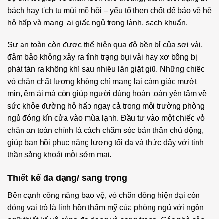
bách hay tích tụ mùi mồ hôi – yếu tố then chốt để bảo vệ hệ
hô hấp và mang lại giấc ngủ trong lành, sạch khuẩn.
Sự an toàn còn được thể hiện qua độ bền bỉ của sợi vải,
đảm bảo không xảy ra tình trạng bụi vải hay xơ bông bị
phát tán ra không khí sau nhiều lần giặt giũ. Những chiếc
vỏ chăn chất lượng không chỉ mang lại cảm giác mướt
mịn, êm ái mà còn giúp người dùng hoàn toàn yên tâm về
sức khỏe đường hô hấp ngay cả trong môi trường phòng
ngủ đóng kín cửa vào mùa lạnh. Đầu tư vào một chiếc vỏ
chăn an toàn chính là cách chăm sóc bản thân chủ động,
giúp bạn hồi phục năng lượng tối đa và thức dậy với tinh
thần sảng khoái mỗi sớm mai.
Thiết kế đa dạng/ sang trọng
Bên cạnh công năng bảo vệ, vỏ chăn đông hiện đại còn
đóng vai trò là linh hồn thẩm mỹ của phòng ngủ với ngôn