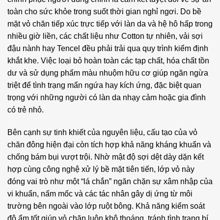
toàn cho sức khỏe trong suốt thời gian nghỉ ngơi. Do bề
mặt vỏ chăn tiếp xúc trực tiếp với làn da và hệ hô hấp trong
nhiều giờ liền, các chất liệu như Cotton tự nhiên, vải sợi
đậu nành hay Tencel đều phải trải qua quy trình kiểm định
khắt khe. Việc loại bỏ hoàn toàn các tạp chất, hóa chất tồn
dư và sử dụng phẩm màu nhuộm hữu cơ giúp ngăn ngừa
triệt để tình trạng mẩn ngứa hay kích ứng, đặc biệt quan
trọng với những người có làn da nhạy cảm hoặc gia đình
có trẻ nhỏ.
Bên cạnh sự tinh khiết của nguyên liệu, cấu tạo của vỏ
chăn đông hiện đại còn tích hợp khả năng kháng khuẩn và
chống bám bụi vượt trội. Nhờ mật độ sợi dệt dày dặn kết
hợp cùng công nghệ xử lý bề mặt tiên tiến, lớp vỏ này
đóng vai trò như một “lá chắn” ngăn chặn sự xâm nhập của
vi khuẩn, nấm mốc và các tác nhân gây dị ứng từ môi
trường bên ngoài vào lớp ruột bông. Khả năng kiểm soát
độ ẩm tốt giúp vỏ chăn luôn khô thoáng, tránh tình trạng bí