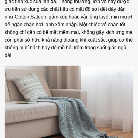
giác tiếp xúc của làn da. Thông thường, lớp vỏ này được
ưu tiên sử dụng các chất liệu có mật độ sợi dệt dày dặn
như Cotton Sateen, gấm xốp hoặc vải lông tuyết mịn mượt
để ngăn chặn hơi lạnh xâm nhập. Một chiếc vỏ chăn tốt
không chỉ cần có bề mặt mềm mại, không gây kích ứng mà
còn phải sở hữu khả năng thoáng khí xuất sắc, giúp cơ thể
không bị bí bách hay đổ mồ hôi trộm trong suốt giấc ngủ
dài.