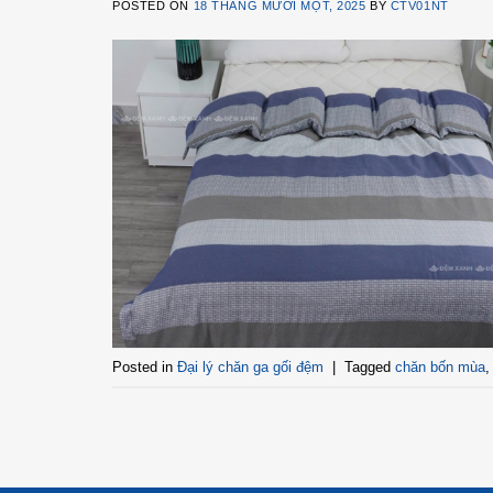
POSTED ON
18 THÁNG MƯỜI MỘT, 2025
BY
CTV01NT
Posted in
Đại lý chăn ga gối đệm
|
Tagged
chăn bốn mùa