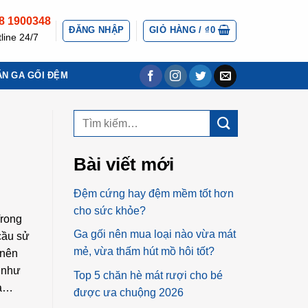
8 1900348
ĐĂNG NHẬP
GIỎ HÀNG /
₫
0
line 24/7
ĂN GA GỐI ĐỆM
Bài viết mới
Đệm cứng hay đệm mềm tốt hơn
cho sức khỏe?
Trong
Ga gối nên mua loại nào vừa mát
 cầu sử
mẻ, vừa thấm hút mồ hôi tốt?
 nên
 như
Top 5 chăn hè mát rượi cho bé
ữa…
được ưa chuộng 2026