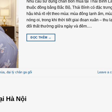
Nhu cầu sử dụng chăn bốn mùa tại Thái Bình Là
thuộc đồng bằng Bắc Bộ, Thái Bình có đặc trưng
hậu khá rõ rệt theo mùa: mùa đông lạnh ẩm, mù
nóng oi, trong khi thời tiết giai đoạn xuân – thu l
đổi thất thường giữa ngày và đêm….
ĐỌC THÊM
→
mùa
,
đại lý chăn ga gối
Leave a 
ại Hà Nội