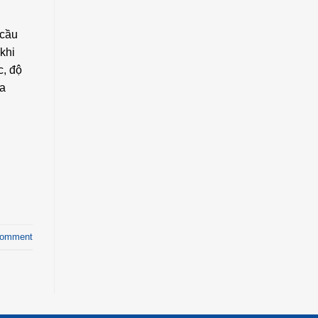
 cầu
khi
c, độ
ủa
comment