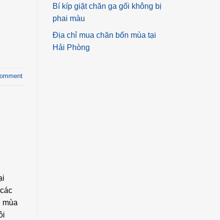
Bí kíp giặt chăn ga gối không bị
phai màu
Địa chỉ mua chăn bốn mùa tại
Hải Phòng
comment
ại
 các
n mùa
ỏi