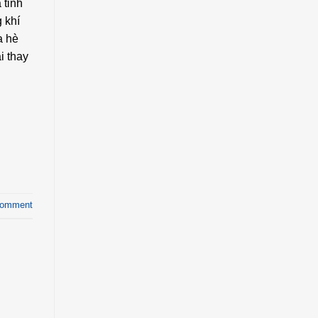
 tỉnh
 khí
a hè
ại thay
comment