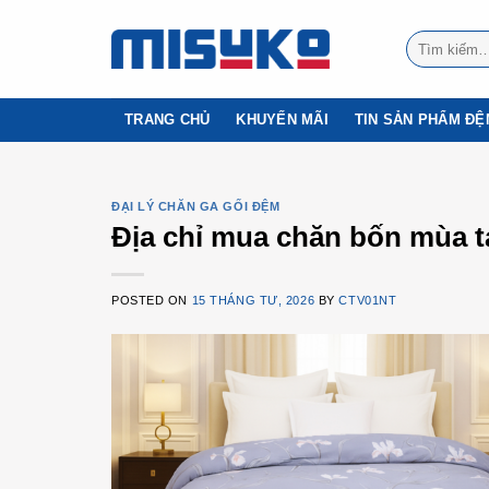
Skip
to
Tìm
kiếm:
content
TRANG CHỦ
KHUYẾN MÃI
TIN SẢN PHẨM Đ
ĐẠI LÝ CHĂN GA GỐI ĐỆM
Địa chỉ mua chăn bốn mùa t
POSTED ON
15 THÁNG TƯ, 2026
BY
CTV01NT