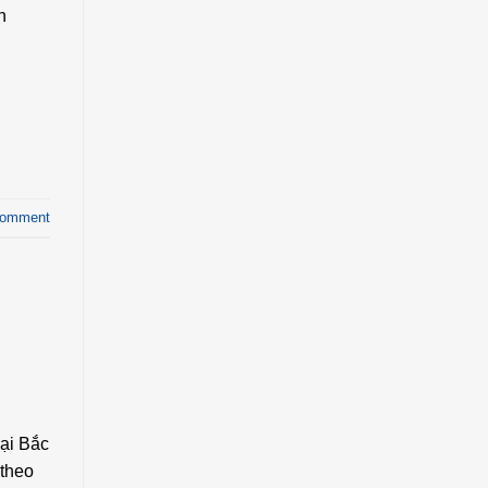
n
comment
ại Bắc
 theo