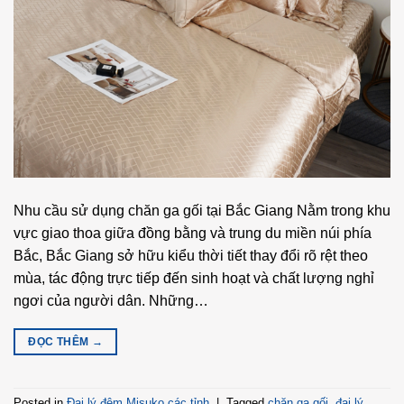
Nhu cầu sử dụng chăn ga gối tại Bắc Giang Nằm trong khu
vực giao thoa giữa đồng bằng và trung du miền núi phía
Bắc, Bắc Giang sở hữu kiểu thời tiết thay đổi rõ rệt theo
mùa, tác động trực tiếp đến sinh hoạt và chất lượng nghỉ
ngơi của người dân. Những…
ĐỌC THÊM
→
Posted in
Đại lý đệm Misuko các tỉnh
|
Tagged
chăn ga gối
,
đại lý