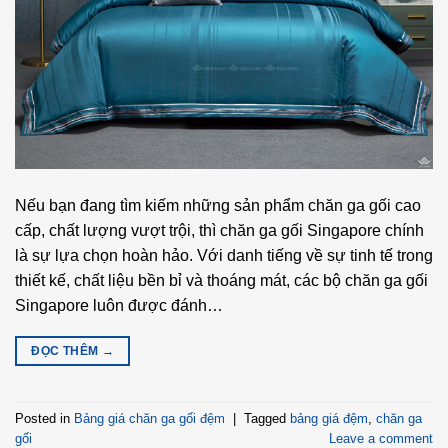
Nếu bạn đang tìm kiếm những sản phẩm chăn ga gối cao
cấp, chất lượng vượt trội, thì chăn ga gối Singapore chính
là sự lựa chọn hoàn hảo. Với danh tiếng về sự tinh tế trong
thiết kế, chất liệu bền bỉ và thoáng mát, các bộ chăn ga gối
Singapore luôn được đánh…
ĐỌC THÊM
→
Posted in
Bảng giá chăn ga gối đệm
|
Tagged
bảng giá đệm
,
chăn ga
gối
Leave a comment