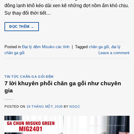
đông lạnh khô kéo dài xen kẽ những đợt nồm ẩm khó chịu.
Sự thay đổi thời tiết…
ĐỌC THÊM
→
Posted in
Đại lý đệm Misuko các tỉnh
|
Tagged
chăn ga gối
,
đại lý
chăn ga gối
Leave a comment
TIN TỨC CHĂN GA GỐI ĐỆM
7 lời khuyên phối chăn ga gối như chuyên
gia
POSTED ON
19 THÁNG MỘT, 2026
BY
NGỌC