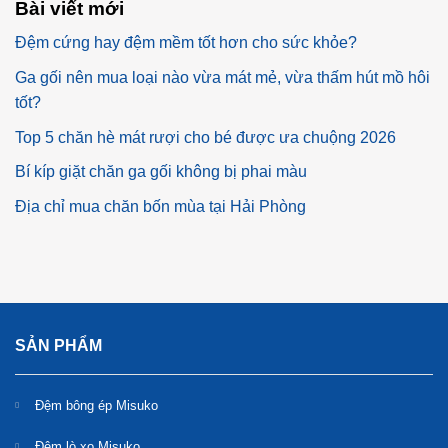
Bài viết mới
Đệm cứng hay đệm mềm tốt hơn cho sức khỏe?
Ga gối nên mua loại nào vừa mát mẻ, vừa thấm hút mồ hôi
tốt?
Top 5 chăn hè mát rượi cho bé được ưa chuộng 2026
Bí kíp giặt chăn ga gối không bị phai màu
Địa chỉ mua chăn bốn mùa tại Hải Phòng
SẢN PHẨM
Đệm bông ép Misuko
Đệm lò xo Misuko