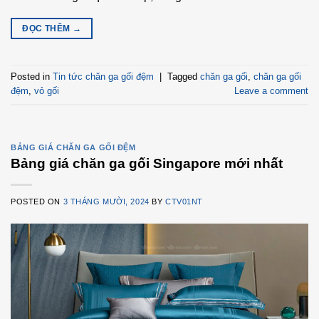
ĐỌC THÊM
→
Posted in
Tin tức chăn ga gối đệm
|
Tagged
chăn ga gối
,
chăn ga gối
đệm
,
vỏ gối
Leave a comment
BẢNG GIÁ CHĂN GA GỐI ĐỆM
Bảng giá chăn ga gối Singapore mới nhất
POSTED ON
3 THÁNG MƯỜI, 2024
BY
CTV01NT