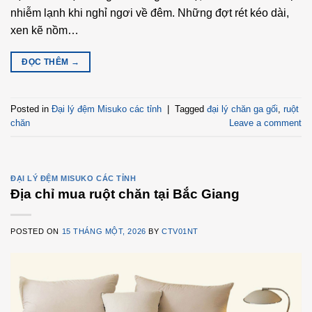
nhiễm lạnh khi nghỉ ngơi về đêm. Những đợt rét kéo dài,
xen kẽ nồm…
ĐỌC THÊM
→
Posted in
Đại lý đệm Misuko các tỉnh
|
Tagged
đại lý chăn ga gối
,
ruột
chăn
Leave a comment
ĐẠI LÝ ĐỆM MISUKO CÁC TỈNH
Địa chỉ mua ruột chăn tại Bắc Giang
POSTED ON
15 THÁNG MỘT, 2026
BY
CTV01NT