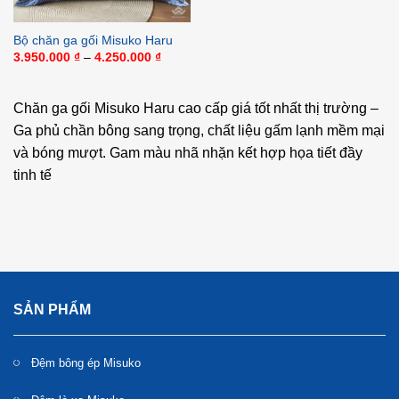
Bộ chăn ga gối Misuko Haru
Khoảng
3.950.000
₫
–
4.250.000
₫
giá:
từ
3.950.000 ₫
đến
Chăn ga gối Misuko Haru cao cấp giá tốt nhất thị trường –
4.250.000 ₫
Ga phủ chần bông sang trọng, chất liệu gấm lạnh mềm mại
và bóng mượt. Gam màu nhã nhặn kết hợp họa tiết đầy
tinh tế
SẢN PHẨM
Đệm bông ép Misuko