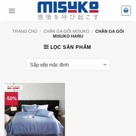
Bỏ
qua
nội
dung
TRANG CHỦ
/
CHĂN GA GỐI MISUKO
/
CHĂN GA GỐI
MISUKO HARU
LỌC SẢN PHẨM
-50%