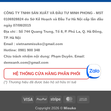
CÔNG TY TNHH SẢN XUẤT VÀ ĐẦU TƯ MINH PHONG - MST
0106928824 do Sở Kế Hoạch và Đầu Tư Hà Nội cấp lần đầu
ngày 07/08/2015
Địa chỉ : Số 744 Quang Trung, Tổ 8, P. Phú La, Q. Hà Đông,
TP. Hà Nội
Email : vietnammisuko@gmail.com
Hotline: 0981 900 348
Chịu trách nhiệm nội dung: Phạm Duyên. Email:
demxanh.com@gmail.com
HỆ THỐNG CỬA HÀNG PHÂN PHỐI
(*) Thương hiệu đã được bảo hộ sở hữu trí tuệ
Visa
PayPal
Stripe
MasterCard
Cash
On
Copyright 2026 ©
Misuko
Delivery