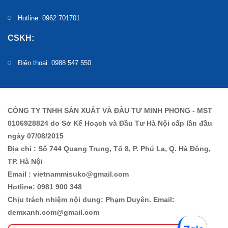
Chăn ga gối Misuko theo đuổi phong cách đơn giản, tinh
Hotline: 0962 701701
tế, tập trung vào tính tiện dụng và thẩm mỹ:
CSKH:
Gam màu trung tính, dễ phối với nhiều phong cách nội thất
Họa tiết đơn giản nhưng tinh tế, giúp không gian ngủ thêm
Điện thoại: 0988 547 550
thanh lịch
Thiết kế dang ga chun hoặc ga phủ giúp ôm sát đệm, hạn
chế xô lệch khi ngủ
CÔNG TY TNHH SẢN XUẤT VÀ ĐẦU TƯ MINH PHONG - MST
Vỏ gối và vỏ chăn có khóa kéo tiện lợi để tháo rời khi cần
0106928824 do Sở Kế Hoạch và Đầu Tư Hà Nội cấp lần đầu
vệ sinh
ngày 07/08/2015
Địa chỉ : Số 744 Quang Trung, Tổ 8, P. Phú La, Q. Hà Đông,
Thiết kế tổng thể hướng đến sự gọn gàng, thanh lịch, giúp
TP. Hà Nội
phòng ngủ luôn bừng sáng, tạo cảm giác thoải mái và thư
Email : vietnammisuko@gmail.com
giãn cho người dùng.
Hotline: 0981 900 348
Chịu trách nhiệm nội dung: Phạm Duyên. Email:
Ưu điểm nổi bật của chăn ga gối Misuko
demxanh.com@gmail.com
Mềm mại, thân thiện với người dùng