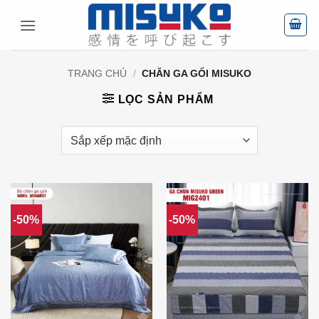
Bỏ
qua
nội
dung
TRANG CHỦ
/
CHĂN GA GỐI MISUKO
LỌC SẢN PHẨM
-50%
-50%