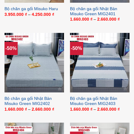
Bộ chăn ga gối Nhật Bản
Bộ chăn ga gối Misuko Haru
Misuko Green MIG2401
Khoảng
3.950.000
₫
–
4.250.000
₫
giá:
Khoảng
1.660.000
₫
–
2.660.000
₫
từ
giá:
3.950.000 ₫
từ
đến
1.660.0
4.250.000 ₫
đến
2.660.0
-50%
-50%
Bộ chăn ga gối Nhật Bản
Bộ chăn ga gối Nhật Bản
Misuko Green MIG2402
Misuko Green MIG2403
Khoảng
Khoảng
1.660.000
₫
–
2.660.000
₫
1.660.000
₫
–
2.660.000
₫
giá:
giá:
từ
từ
1.660.000 ₫
1.660.0
đến
đến
2.660.000 ₫
2.660.0