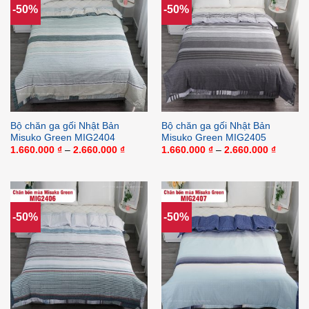
-50%
-50%
Bộ chăn ga gối Nhật Bản
Bộ chăn ga gối Nhật Bản
Misuko Green MIG2404
Misuko Green MIG2405
Khoảng
Khoảng
1.660.000
₫
–
2.660.000
₫
1.660.000
₫
–
2.660.000
₫
giá:
giá:
từ
từ
1.660.000 ₫
1.660.0
đến
đến
2.660.000 ₫
2.660.0
-50%
-50%