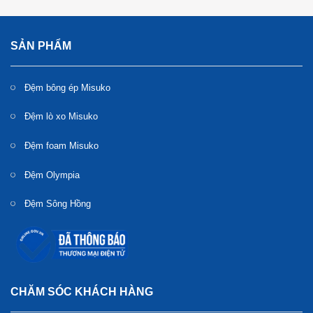
SẢN PHẨM
Đệm bông ép Misuko
Đệm lò xo Misuko
Đệm foam Misuko
Đệm Olympia
Đệm Sông Hồng
Chăn ga gối Misuko được người tiêu dùng Việt ưa chuộng
Chất liệu chăn ga gối Misuko
CHĂM SÓC KHÁCH HÀNG
Chăn ga gối Misuko là ưu tiên sử dụng các chất liệu vải có