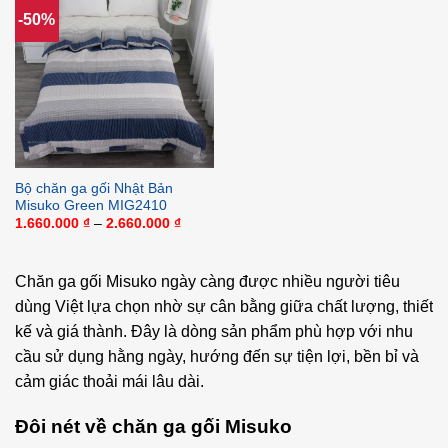
-50%
Bộ chăn ga gối Nhật Bản
Misuko Green MIG2410
Khoảng
1.660.000
₫
–
2.660.000
₫
giá:
từ
1.660.000 ₫
đến
Chăn ga gối Misuko ngày càng được nhiều người tiêu
2.660.000 ₫
dùng Việt lựa chọn nhờ sự cân bằng giữa chất lượng, thiết
kế và giá thành. Đây là dòng sản phẩm phù hợp với nhu
cầu sử dụng hằng ngày, hướng đến sự tiện lợi, bền bỉ và
cảm giác thoải mái lâu dài.
Đôi nét về chăn ga gối Misuko