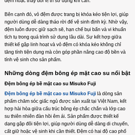
đệm hoặc thay đổi vị trí sử dụng khi cần.
Bên cạnh đó, vỏ đệm được trang bị khóa kéo tiện lợi, giúp
người dùng dễ dàng tháo rời để vệ sinh định kỳ. Nhờ vậy,
đệm luôn được giữ sạch sẽ, hạn chế bụi bẩn và vi khuẩn
tích tụ trong quá trình sử dụng lâu dài. Sự kết hợp giữa
thiết kế gập linh hoạt và vỏ đệm có khóa kéo không chỉ
tăng tính tiện dụng mà còn góp phần nâng cao độ bền và
tính vệ sinh cho sản phẩm.
Những dòng đệm bông ép mặt cao su nổi bật
Đệm bông ép bề mặt cao su Misuko Fuji
Đệm bông ép bề mặt cao su Misuko Fuji
là dòng sản
phẩm chăm sóc giấc ngủ được sản xuất tại Việt Nam, kết
hợp hài hòa giữa cấu trúc bông ép chắc chắn và lớp cao
su thiên nhiên đàn hồi êm ái. Sản phẩm được thiết kế
dạng gập đôi tiện lợi, giúp người dùng dễ dàng di chuyển,
cất giữ hoặc vệ sinh khi cần thiết. Đệm có hai độ cao phổ