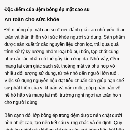
Đặc điểm của đệm bông ép mặt cao su
An toàn cho sức khỏe
Đệm bông ép mặt cao su được đánh giá cao nhờ yếu tố an
toàn và thân thiện với sức khỏe người sử dụng. Sản phẩm
được sản xuất từ các nguyên liệu chọn lọc, trải qua quá
trình xử lý kỹ lưỡng nhằm loại bỏ bụi bẩn, tạp chất cũng
như các tác nhân có thể gây kích ứng da. Nhờ vậy, đệm
mang lại cảm giác sạch sẽ, thoáng mát và phù hợp với
nhiều đối tượng sử dụng, từ trẻ nhỏ đến người lớn tuổi.
Việc sử dụng nguyên liệu đạt tiêu chuẩn còn giúp hạn chế
sự phát triển của vi khuẩn và nấm mốc, góp phần bảo vệ
hệ hô hấp và mang lại môi trường nghỉ ngơi an toàn hơn
cho người dùng.
Bên cạnh đó, lớp bông ép trong đệm được nén chặt dưới
nền nhiệt cao, tạo nên kết cấu vững chắc và ổn định. Quy
trình ép nhiệt này không chỉ giúp các sợi bông liên kết bền