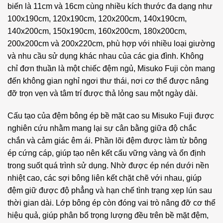
biến là 11cm và 16cm cùng nhiều kích thước đa dạng như
100x190cm, 120x190cm, 120x200cm, 140x190cm,
140x200cm, 150x190cm, 160x200cm, 180x200cm,
200x200cm và 200x220cm, phù hợp với nhiều loại giường
và nhu cầu sử dụng khác nhau của các gia đình. Không
chỉ đơn thuần là một chiếc đệm ngủ, Misuko Fuji còn mang
đến không gian nghỉ ngơi thư thái, nơi cơ thể được nâng
đỡ trọn vẹn và tâm trí được thả lỏng sau một ngày dài.
Cấu tạo của đệm bông ép bề mặt cao su Misuko Fuji được
nghiên cứu nhằm mang lại sự cân bằng giữa độ chắc
chắn và cảm giác êm ái. Phần lõi đệm được làm từ bông
ép cứng cáp, giúp tạo nên kết cấu vững vàng và ổn định
trong suốt quá trình sử dụng. Nhờ được ép nén dưới nền
nhiệt cao, các sợi bông liên kết chặt chẽ với nhau, giúp
đệm giữ được độ phẳng và hạn chế tình trạng xẹp lún sau
thời gian dài. Lớp bông ép còn đóng vai trò nâng đỡ cơ thể
hiệu quả, giúp phân bổ trọng lượng đều trên bề mặt đệm,