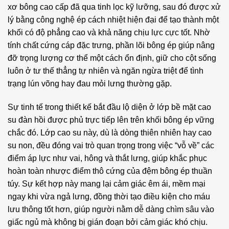
xơ bông cao cấp đã qua tinh lọc kỹ lưỡng, sau đó được xử
lý bằng công nghệ ép cách nhiệt hiện đại để tạo thành một
khối có độ phẳng cao và khả năng chịu lực cực tốt. Nhờ
tính chất cứng cáp đặc trưng, phần lõi bông ép giúp nâng
đỡ trọng lượng cơ thể một cách ổn định, giữ cho cột sống
luôn ở tư thế thẳng tự nhiên và ngăn ngừa triệt để tình
trạng lún võng hay đau mỏi lưng thường gặp.
Sự tinh tế trong thiết kế bắt đầu lộ diện ở lớp bề mặt cao
su đàn hồi được phủ trực tiếp lên trên khối bông ép vững
chắc đó. Lớp cao su này, dù là dòng thiên nhiên hay cao
su non, đều đóng vai trò quan trọng trong việc “vỗ về” các
điểm áp lực như vai, hông và thắt lưng, giúp khắc phục
hoàn toàn nhược điểm thô cứng của đệm bông ép thuần
túy. Sự kết hợp này mang lại cảm giác êm ái, mềm mại
ngay khi vừa ngả lưng, đồng thời tạo điều kiện cho máu
lưu thông tốt hơn, giúp người nằm dễ dàng chìm sâu vào
giấc ngủ mà không bị gián đoạn bởi cảm giác khó chịu.