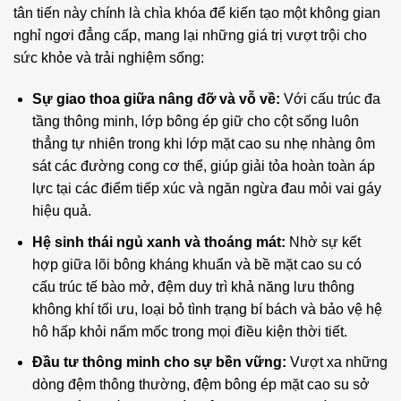
tân tiến này chính là chìa khóa để kiến tạo một không gian
nghỉ ngơi đẳng cấp, mang lại những giá trị vượt trội cho
sức khỏe và trải nghiệm sống:
Sự giao thoa giữa nâng đỡ và vỗ về:
Với cấu trúc đa
tầng thông minh, lớp bông ép giữ cho cột sống luôn
thẳng tự nhiên trong khi lớp mặt cao su nhẹ nhàng ôm
sát các đường cong cơ thể, giúp giải tỏa hoàn toàn áp
lực tại các điểm tiếp xúc và ngăn ngừa đau mỏi vai gáy
hiệu quả.
Hệ sinh thái ngủ xanh và thoáng mát:
Nhờ sự kết
hợp giữa lõi bông kháng khuẩn và bề mặt cao su có
cấu trúc tế bào mở, đệm duy trì khả năng lưu thông
không khí tối ưu, loại bỏ tình trạng bí bách và bảo vệ hệ
hô hấp khỏi nấm mốc trong mọi điều kiện thời tiết.
Đầu tư thông minh cho sự bền vững:
Vượt xa những
dòng đệm thông thường, đệm bông ép mặt cao su sở