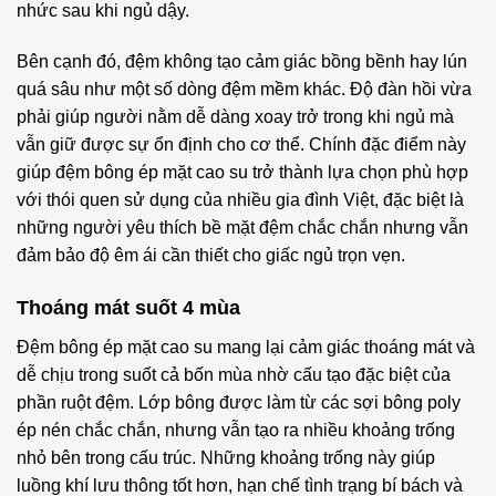
nhức sau khi ngủ dậy.
Bên cạnh đó, đệm không tạo cảm giác bồng bềnh hay lún
quá sâu như một số dòng đệm mềm khác. Độ đàn hồi vừa
phải giúp người nằm dễ dàng xoay trở trong khi ngủ mà
vẫn giữ được sự ổn định cho cơ thể. Chính đặc điểm này
giúp đệm bông ép mặt cao su trở thành lựa chọn phù hợp
với thói quen sử dụng của nhiều gia đình Việt, đặc biệt là
những người yêu thích bề mặt đệm chắc chắn nhưng vẫn
đảm bảo độ êm ái cần thiết cho giấc ngủ trọn vẹn.
Thoáng mát suốt 4 mùa
Đệm bông ép mặt cao su mang lại cảm giác thoáng mát và
dễ chịu trong suốt cả bốn mùa nhờ cấu tạo đặc biệt của
phần ruột đệm. Lớp bông được làm từ các sợi bông poly
ép nén chắc chắn, nhưng vẫn tạo ra nhiều khoảng trống
nhỏ bên trong cấu trúc. Những khoảng trống này giúp
luồng khí lưu thông tốt hơn, hạn chế tình trạng bí bách và