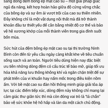
sang dòng đệm bông ép mặt cao su – một giải pháp giấc
ngủ đa năng, kết hợp hoàn hảo giữa độ cứng vững chắc
của bông ép và sự êm ái vượt trội của cao su thiên nhiên.
Đây không chỉ là một vật dụng nội thất mà đã trở thành
khoản đầu tư thiết yếu để cân bằng nhiệt độ cơ thể và bảo
vệ hệ xương khớp của mỗi thành viên trong gia đình suốt
bốn mùa.
Sức hút của đệm bông ép mặt cao su tại thị trường Ninh
Bình còn đến từ yêu cầu ngày càng khắt khe về tiêu chuẩn
sống sạch và an toàn. Người tiêu dùng hiện nay đặc biệt
ưu tiên những dòng đệm có cấu trúc tế bào mở, giúp tối ưu
hóa khả năng lưu thông không khí và ngăn chặn triệt để sự
phát triển của vi khuẩn hay nấm mốc trong điều kiện nồm
ẩm. Với bề mặt cao su đàn hồi thông minh giúp giải tỏa áp
lực tại các điểm tiếp xúc, dòng đệm này không chỉ mang lại
cảm giác thư giãn tức thì mà còn đóng vai trò là “lá chắn”
bảo vệ sức khỏe hệ hô hấp và làn da một cách chủ động.