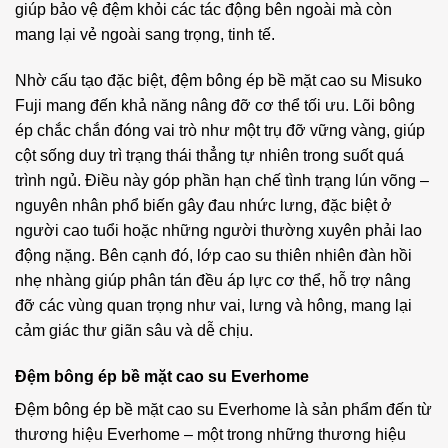
giúp bảo vệ đệm khỏi các tác động bên ngoài mà còn
mang lại vẻ ngoài sang trọng, tinh tế.
Nhờ cấu tạo đặc biệt, đệm bông ép bề mặt cao su Misuko
Fuji mang đến khả năng nâng đỡ cơ thể tối ưu. Lõi bông
ép chắc chắn đóng vai trò như một trụ đỡ vững vàng, giúp
cột sống duy trì trạng thái thẳng tự nhiên trong suốt quá
trình ngủ. Điều này góp phần hạn chế tình trạng lún võng –
nguyên nhân phổ biến gây đau nhức lưng, đặc biệt ở
người cao tuổi hoặc những người thường xuyên phải lao
động nặng. Bên cạnh đó, lớp cao su thiên nhiên đàn hồi
nhẹ nhàng giúp phân tán đều áp lực cơ thể, hỗ trợ nâng
đỡ các vùng quan trọng như vai, lưng và hông, mang lại
cảm giác thư giãn sâu và dễ chịu.
Đệm bông ép bề mặt cao su Everhome
Đệm bông ép bề mặt cao su Everhome là sản phẩm đến từ
thương hiệu Everhome – một trong những thương hiệu