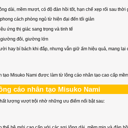
ông dài, mềm mượt, có độ đàn hồi tốt, hạn chế xẹp rối sau thời
phong cách phòng ngủ từ hiện đại đến tối giản
ệu ứng thị giác sang trọng và tinh tế
giường đôi, giường lớn
ời hay bí bách khi đắp, nhưng vẫn giữ ấm hiệu quả, mang lại 
 tạo Misuko Nami được làm từ lông cáo nhân tạo cao cấp mềm m
lông cáo nhân tạo Misuko Nami
ất lượng vượt trội nhờ những ưu điểm nổi bật sau:
 thế hệ mới cao cấp với các sợi lông dài, mềm mịn và đàn h