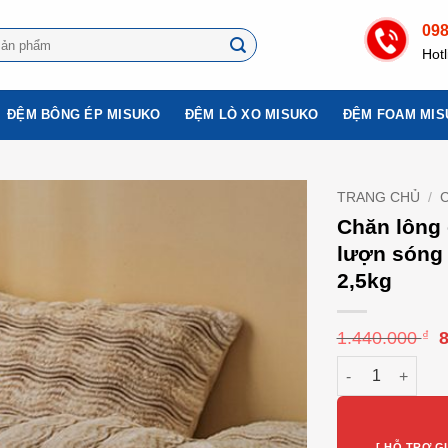
09
Hotl
ĐỆM BÔNG ÉP MISUKO
ĐỆM LÒ XO MISUKO
ĐỆM FOAM MIS
TRANG CHỦ
/
Chăn lông 
lượn sóng
2,5kg
G
1.440.000
₫
Chăn lông cáo 
l
1
[ HỖ TRỢ G