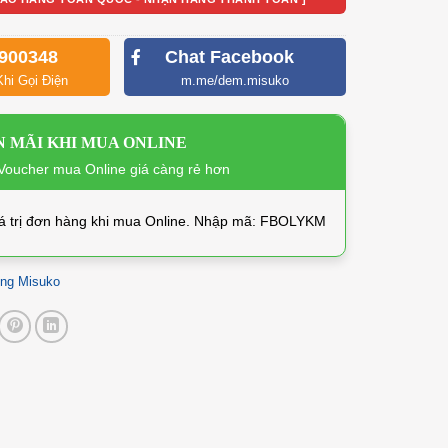
900348
Chat Facebook
Khi Gọi Điện
m.me/dem.misuko
 MÃI KHI MUA ONLINE
oucher mua Online giá càng rẻ hơn
á trị đơn hàng khi mua Online. Nhập mã: FBOLYKM
ông Misuko