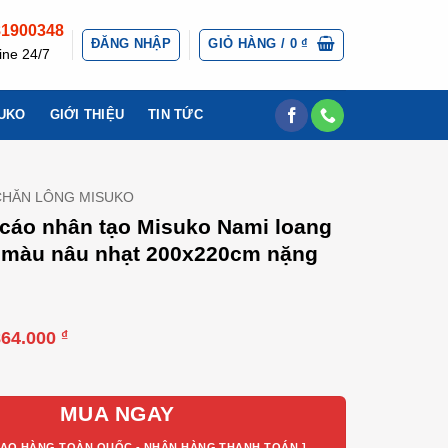
81900348
ĐĂNG NHẬP
GIỎ HÀNG /
0
₫
ine 24/7
UKO
GIỚI THIỆU
TIN TỨC
CHĂN LÔNG MISUKO
cáo nhân tạo Misuko Nami loang
 màu nâu nhạt 200x220cm nặng
iá
Giá
864.000
₫
gốc
hiện
nhân tạo Misuko Nami loang lượn sóng màu nâu nhạt 200x220cm 
à:
tại
.440.000 ₫.
là:
864.000 ₫.
MUA NGAY
IAO HÀNG TOÀN QUỐC - NHẬN HÀNG THANH TOÁN ]