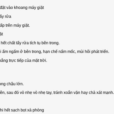
à đặt vào khoang máy giặt
ẩy rửa
p trên máy giặt.
iặt
hết chất tẩy rửa tích tụ bên trong.
i ẩm ngấm ở bên trong, hạn chế nấm mốc, mùi hôi phát triển.
ắng trực tiếp của mặt trời.
ong chậu lớn.
ên, sau đó vò nhẹ vò nhẹ tay, tránh xoắn vặn hay chà xát mạnh.
hi hết sạch bọt xà phòng