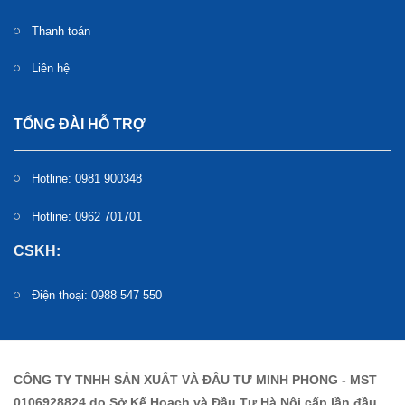
Thanh toán
Liên hệ
TỔNG ĐÀI HỖ TRỢ
Hotline: 0981 900348
Hotline: 0962 701701
CSKH:
Điện thoại: 0988 547 550
CÔNG TY TNHH SẢN XUẤT VÀ ĐẦU TƯ MINH PHONG - MST
0106928824 do Sở Kế Hoạch và Đầu Tư Hà Nội cấp lần đầu