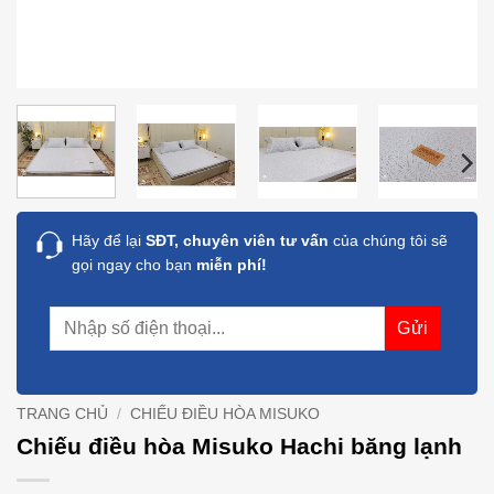
Hãy để lại
SĐT, chuyên viên tư vấn
của chúng tôi sẽ
gọi ngay cho bạn
miễn phí!
TRANG CHỦ
/
CHIẾU ĐIỀU HÒA MISUKO
Chiếu điều hòa Misuko Hachi băng lạnh