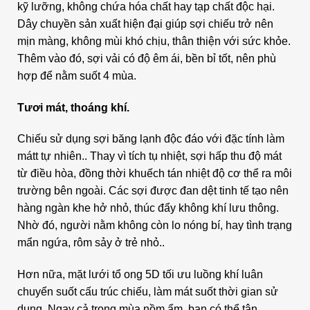
kỹ lưỡng, không chứa hóa chất hay tạp chất độc hại.
Dây chuyền sản xuất hiện đại giúp sợi chiếu trở nên
mịn màng, không mùi khó chịu, thân thiện với sức khỏe.
Thêm vào đó, sợi vải có độ êm ái, bền bỉ tốt, nên phù
hợp để nằm suốt 4 mùa.
Tươi mát, thoáng khí.
Chiếu sử dụng sợi băng lạnh độc đáo với đặc tính làm
mátt tự nhiên.. Thay vì tích tụ nhiệt, sợi hấp thu độ mát
từ điều hòa, đồng thời khuếch tán nhiệt độ cơ thể ra môi
trường bên ngoài. Các sợi được đan dệt tinh tế tạo nên
hàng ngàn khe hở nhỏ, thúc đẩy không khí lưu thông.
Nhờ đó, người nằm không còn lo nóng bí, hay tình trạng
mẩn ngứa, rôm sảy ở trẻ nhỏ..
Hơn nữa, mặt lưới tổ ong 5D tối ưu luồng khí luân
chuyển suốt cấu trúc chiếu, làm mát suốt thời gian sử
dụng. Ngay cả trong mùa nồm ẩm, bạn có thể tận