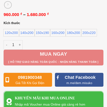
Khoảng
960.000
–
1.680.000
₫
₫
giá:
từ
Kích thước
960.000 ₫
đến
120x200
140x200
150x190
160x200
180x200
200x220
1.680.000 ₫
Chiếu điều hòa Misuko Hachi băng lạnh số lượng
MUA NGAY
[ HỖ TRỢ GIAO HÀNG TOÀN QUỐC - NHẬN HÀNG THANH TOÁN ]
0981900348
Chat Facebook
Giá Tốt Khi Gọi Điện
m.me/dem.misuko
KHUYẾN MÃI KHI MUA ONLINE
Nhập mã Voucher mua Online giá càng rẻ hơn