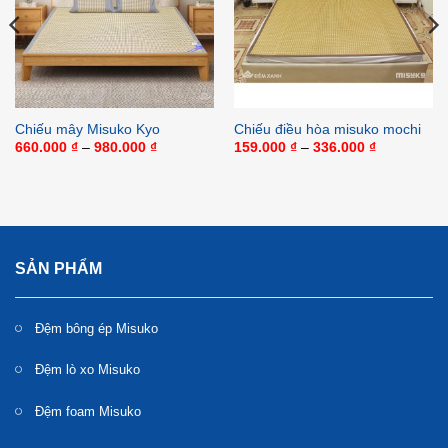
Chiếu mây Misuko Kyo
Chiếu điều hòa misuko mochi
Khoảng
Khoảng
660.000
₫
–
980.000
₫
159.000
₫
–
336.000
₫
giá:
giá:
từ
từ
660.000 ₫
159.000 ₫
đến
đến
980.000 ₫
336.000 ₫
 ₫
00 ₫
SẢN PHẨM
Đệm bông ép Misuko
Đệm lò xo Misuko
Đệm foam Misuko