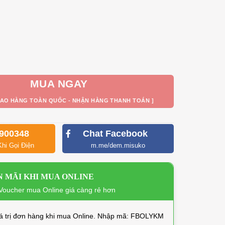
hật Bản Misuko Michio dày 26cm số lượng
MUA NGAY
IAO HÀNG TOÀN QUỐC - NHẬN HÀNG THANH TOÁN ]
900348
Chat Facebook
Khi Gọi Điện
m.me/dem.misuko
 MÃI KHI MUA ONLINE
oucher mua Online giá càng rẻ hơn
á trị đơn hàng khi mua Online. Nhập mã: FBOLYKM