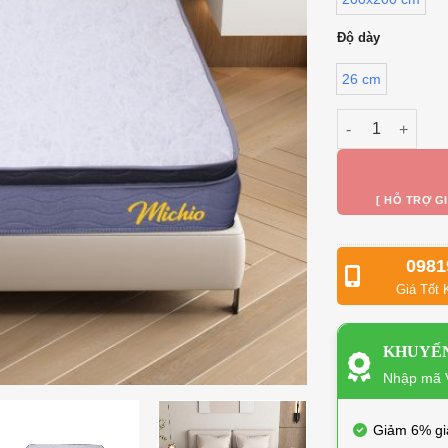
Độ dày
26 cm
Đệm lò xo túi N
[ HỖ TRỢ G
0981
Giá Tốt 
KHUYẾN
Nhập mã V
Giảm 6% gi