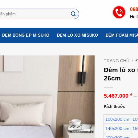
09
Hotl
ĐỆM BÔNG ÉP MISUKO
ĐỆM LÒ XO MISUKO
ĐỆM FOAM MIS
TRANG CHỦ
/
Đệm lò xo 
26cm
5.467.000
–
₫
Kích thước
100x200 cm
10
140x200 cm
15
200x200 cm