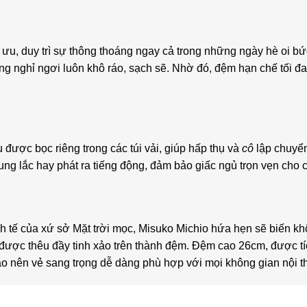
i ưu, duy trì sự thông thoáng ngay cả trong những ngày hè oi b
ờng nghỉ ngơi luôn khô ráo, sạch sẽ. Nhờ đó, đệm hạn chế tối 
u được bọc riêng trong các túi vải, giúp hấp thụ và
cô
lập chuyển
ng lắc hay phát ra tiếng động, đảm bảo giấc ngủ trọn vẹn cho
h tế của xứ sở Mặt trời mọc, Misuko Michio hứa hẹn sẽ biến kh
ược thêu đầy tinh xảo trên thành đệm. Đệm cao 26cm, được tíc
o nên vẻ sang trọng dễ dàng phù hợp với mọi không gian nội th