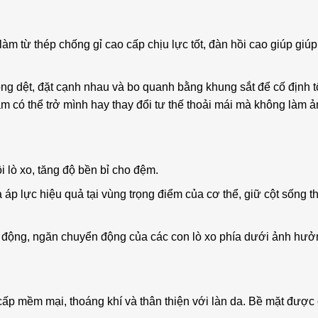
làm từ thép chống gỉ cao cấp chịu lực tốt, đàn hồi cao giúp giú
ng dệt, đặt cạnh nhau và bo quanh bằng khung sắt để cố định tổn
m có thể trở mình hay thay đổi tư thế thoải mái mà không là
i lò xo, tăng độ bền bỉ cho đệm.
 áp lực hiệu quả tại vùng trọng điểm của cơ thể, giữ cột sống t
ển động, ngăn chuyển động của các con lò xo phía dưới ảnh h
o cấp mềm mại, thoáng khí và thân thiện với làn da. Bề mặt đượ