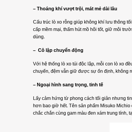
– Thoáng khí vượt trội, mát mẻ dài lâu
Cấu trúc lò xo rỗng giúp không khí lưu thông tố
cấp mềm mại, thấm hút mồ hôi tốt, giữ môi trư
dùng.
– Cô lập chuyển động
Với hệ thống lò xo túi độc lập, mỗi con lò xo đề
chuyển, đệm vẫn giữ được sự ổn định, không ru
– Ngoại hình sang trọng, tinh tế
Lấy cảm hứng từ phong cách tối giản nhưng tin
hơn bao giờ hết. Tên sản phẩm Misuko Michio đ
chắc chắn cùng gam màu đen xám trung tính, tạ