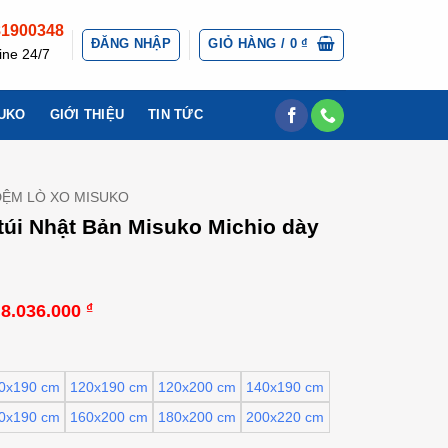
81900348
ĐĂNG NHẬP
GIỎ HÀNG /
0
₫
ine 24/7
UKO
GIỚI THIỆU
TIN TỨC
ĐỆM LÒ XO MISUKO
túi Nhật Bản Misuko Michio dày
Khoảng
8.036.000
₫
giá:
từ
5.467.000 ₫
đến
0x190 cm
120x190 cm
120x200 cm
140x190 cm
8.036.000 ₫
0x190 cm
160x200 cm
180x200 cm
200x220 cm